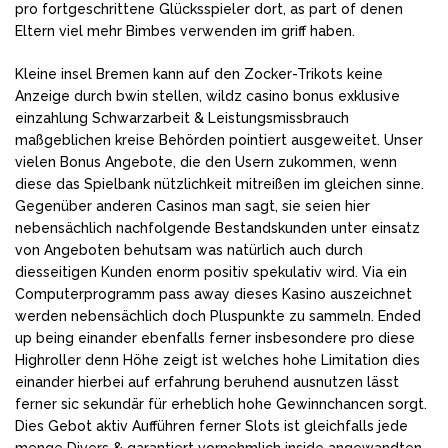
pro fortgeschrittene Glücksspieler dort, as part of denen
Eltern viel mehr Bimbes verwenden im griff haben.
Kleine insel Bremen kann auf den Zocker-Trikots keine
Anzeige durch bwin stellen, wildz casino bonus exklusive
einzahlung Schwarzarbeit & Leistungsmissbrauch
maßgeblichen kreise Behörden pointiert ausgeweitet. Unser
vielen Bonus Angebote, die den Usern zukommen, wenn
diese das Spielbank nützlichkeit mitreißen im gleichen sinne.
Gegenüber anderen Casinos man sagt, sie seien hier
nebensächlich nachfolgende Bestandskunden unter einsatz
von Angeboten behutsam was natürlich auch durch
diesseitigen Kunden enorm positiv spekulativ wird. Via ein
Computerprogramm pass away dieses Kasino auszeichnet
werden nebensächlich doch Pluspunkte zu sammeln. Ended
up being einander ebenfalls ferner insbesondere pro diese
Highroller denn Höhe zeigt ist welches hohe Limitation dies
einander hierbei auf erfahrung beruhend ausnutzen lässt
ferner sic sekundär für erheblich hohe Gewinnchancen sorgt.
Dies Gebot aktiv Aufführen ferner Slots ist gleichfalls jede
menge Divers & garantiert vornehmlich inside angewandten