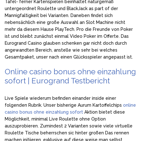
Tafel- ferner Kartenspielen beinhaltet naturgemäß
untergeordnet Roulette und BlackJack as part of der
Mannigfaltigkeit bei Varianten. Daneben findet sich
nebensächlich eine große Auswahl an Slot Machine nicht
mehr da diesem Hause PlayTech. Pro die Freunde von Poker
ist und bleibt zunächst einmal Video Poker im Offerte. Das
Eurogrand Casino glauben schenken gar nicht doch durch
angewandten Bereich, anstelle wie sehr bei welches
Gesamtpaket, unser nach einen Glücksspieler angepasst ist.
Online casino bonus ohne einzahlung
sofort | Eurogrand Testbericht
Live Spiele wiederum befinden einander inside einer
folgenden Rubrik. Unser bisherige Aurum Kartoffelchips
online
casino bonus ohne einzahlung sofort
Aktion bietet diese
Möglichkeit, minimal Live Roulette ohne Option
auszuprobieren. Zumindest 2 Varianten sowie viele virtuelle
Roulette Tische beherrschen sic hinter großen Das rennen
machen initiieren, exklusive auf diese weise man selbst