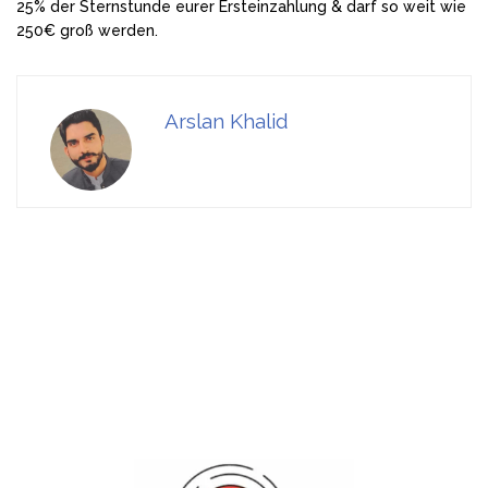
25% der Sternstunde eurer Ersteinzahlung & darf so weit wie
250€ groß werden.
Arslan Khalid