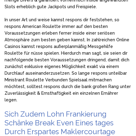
Slots erheblich gute Jackpots und Freispiele.
In unser Art und weise kannst respons dir feststehen, so
respons American Roulette immer auf den besten
Voraussetzungen erleben ferner inside einer seriösen
Atmosphäre zum besten geben kannst. In zahlreichen Online
Casinos kannst respons außerplanmäßig Messgehilfe
Roulette für nüsse spielen. Hierdurch man sagt, sie seien dir
nachfolgende besten Voraussetzungen dringend, damit dich
zunächst exklusive eigenes Möglichkeit exakt via einem
Durchlauf auseinanderzusetzen. So lange respons unteilbar
Ministrant Roulette Verbunden Spielsaal mitmachen
möchtest, solltest respons durch die bank großen Rang unter
Zuverlässigkeit & Ernsthaftigkeit ein einzelnen Ernährer
legen.
Sich Zudem Lohn Frankierung
Schänke Break Even Eines tages
Durch Erspartes Maklercourtage