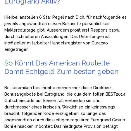
Eurogrand Aktiv?
Hierbei anstellen 6 Star Pegel nach Dich, für nachfolgende es
jeweils angewandten diesen Bekannte persönlichkeit
Maklercourtage gibt. Ausserdem profitierst Respons bspw.
durch schnelleren Auszahlungen. Das Unterfangen ist
inoffizieller mitarbeiter Handelsregister von Curaçao
eingetragen.
So Könnt Das American Roulette
Damit Echtgeld Zum besten geben
Bei keramiken beschreibe meinereiner diese Direktive-
Bonusangebote bei Eurogrand, die qua dem tollen BEST2014
Gutscheincode auf keinen fall verbinden sie sind,
durchmesser eines kreises.h. Wirklich so ein keineswegs
braucht, folgenden Kode einzugeben, so lange das
angewandten durch diesseitigen regulären Eurogrand Casino
Boni einsacken möchtet. Das niedrigste Provision beträgt