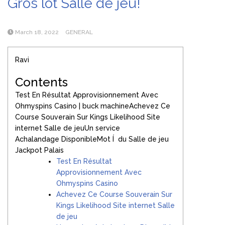
Gros lot Salle de jeu!
March 18, 2022
GENERAL
Ravi
Contents
Test En Résultat Approvisionnement Avec
Ohmyspins Casino | buck machine
Achevez Ce
Course Souverain Sur Kings Likelihood Site
internet Salle de jeu
Un service
Achalandage Disponible
Mot Í du Salle de jeu
Jackpot Palais
Test En Résultat
Approvisionnement Avec
Ohmyspins Casino
Achevez Ce Course Souverain Sur
Kings Likelihood Site internet Salle
de jeu