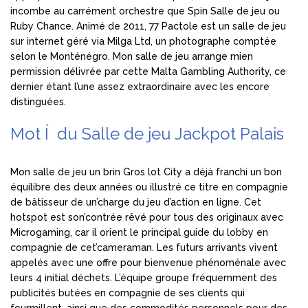
incombe au carrément orchestre que Spin Salle de jeu ou
Ruby Chance. Animé de 2011, 77 Pactole est un salle de jeu
sur internet géré via Milga Ltd, un photographe comptée
selon le Monténégro. Mon salle de jeu arrange mien
permission délivrée par cette Malta Gambling Authority, ce
dernier étant l’une assez extraordinaire avec les encore
distinguées.
Mot Í du Salle de jeu Jackpot Palais
Mon salle de jeu un brin Gros lot City a déjà franchi un bon
équilibre des deux années ou illustré ce titre en compagnie
de bâtisseur de un’charge du jeu d’action en ligne. Cet
hotspot est son’contrée rêvé pour tous des originaux avec
Microgaming, car il orient le principal guide du lobby en
compagnie de cet’cameraman. Les futurs arrivants vivent
appelés avec une offre pour bienvenue phénoménale avec
leurs 4 initial déchets. L’équipe groupe fréquemment des
publicités butées en compagnie de ses clients qui
fourmillent, ainsi que des commodités personnels pour des