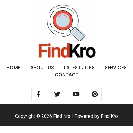
HOME
ABOUT US
LATEST JOBS
SERVICES
CONTACT
Copyright © 2026 Find Kro | Powered by Find Kro