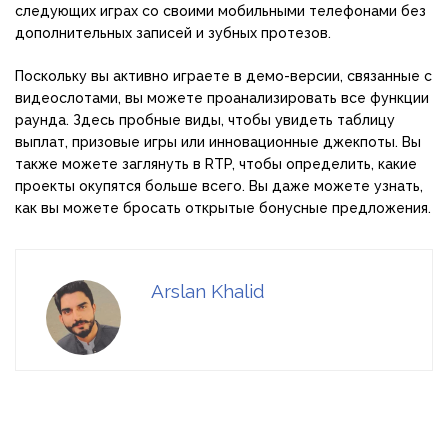
следующих играх со своими мобильными телефонами без
дополнительных записей и зубных протезов.
Поскольку вы активно играете в демо-версии, связанные с
видеослотами, вы можете проанализировать все функции
раунда. Здесь пробные виды, чтобы увидеть таблицу
выплат, призовые игры или инновационные джекпоты. Вы
также можете заглянуть в RTP, чтобы определить, какие
проекты окупятся больше всего. Вы даже можете узнать,
как вы можете бросать открытые бонусные предложения.
Arslan Khalid