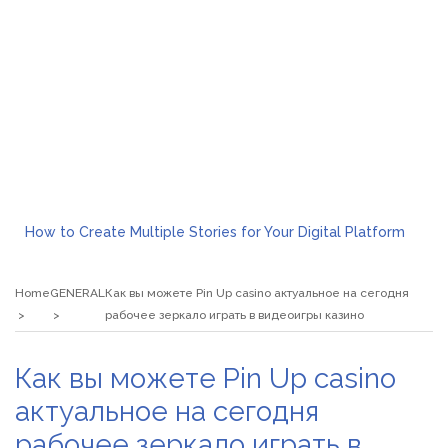
How to Create Multiple Stories for Your Digital Platform
Myvepower: Revolutionizing Personal Energy Management
Discovering Jeinz Macias: A Rising Star in the World of Art
Home
GENERAL
Как вы можете Pin Up casino актуальное на сегодня
Rolling Revelry: The Rise of Luxury Bus Parties
рабочее зеркало играть в видеоигры казино
Tips for Effective Green Pool Cleanups in French Valley FL
What to Expect from a Private Airport Transfer in Dubai?
Как вы можете Pin Up casino
актуальное на сегодня
рабочее зеркало играть в