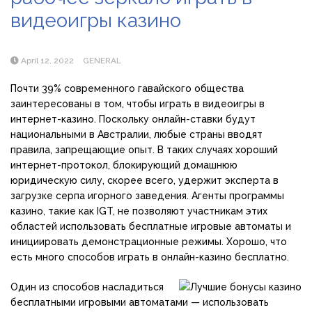
видеоигры казино
April 12, 2022
GENERAL
Почти 39% современного гавайского общества
заинтересованы в том, чтобы играть в видеоигры в
интернет-казино. Поскольку онлайн-ставки будут
национальными в Австралии, любые страны вводят
правила, запрещающие опыт. В таких случаях хороший
интернет-протокол, блокирующий домашнюю
юридическую силу, скорее всего, удержит эксперта в
загрузке серпа игорного заведения.
Агенты программы
казино, такие как IGT, не позволяют участникам этих
областей использовать бесплатные игровые автоматы и
инициировать демонстрационные режимы. Хорошо, что
есть много способов играть в онлайн-казино бесплатно.
Один из способов насладиться
бесплатными игровыми автоматами — использовать